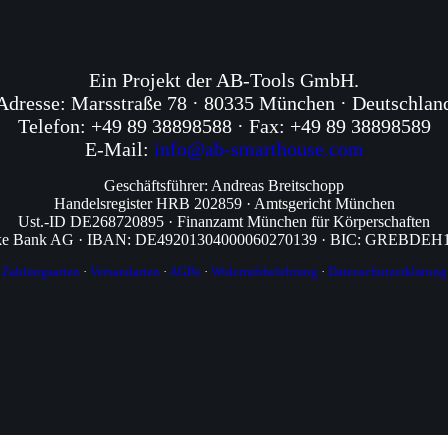
Ein Projekt der AB-Tools GmbH.
Adresse: Marsstraße 78 · 80335 München · Deutschlan
Telefon: +49 89 38898588 · Fax: +49 89 38898589
E-Mail:
info@ab-smarthouse.com
Geschäftsführer: Andreas Breitschopp
Handelsregister HRB 202859 · Amtsgericht München
Ust.-ID DE268720895 · Finanzamt München für Körperschaften
ke Bank AG · IBAN: DE49201304000060270139 · BIC: GREBDE
Zahlungsarten
·
Versandarten
·
AGBs
·
Widerrufsbelehrung
·
Datenschutzerklärung