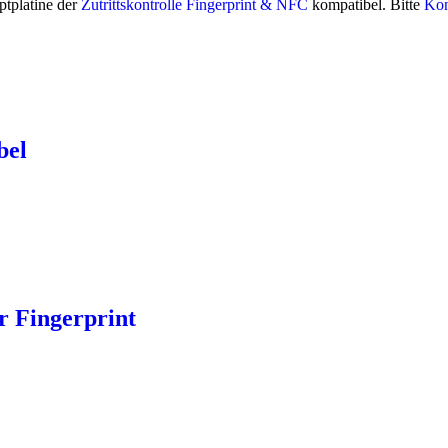
ptplatine der
Zutrittskontrolle Fingerprint & NFC
kompatibel. Bitte
Kon
bel
ur Fingerprint