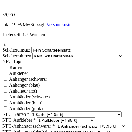
39,95
€
inkl. 19 % MwSt.
zzgl.
Versandkosten
Lieferzeit:
1-2 Wochen
€
Schaltereinsatz
Schalterrahmen
NFC-Tags
Karten
Aufkleber
Anhänger (schwarz)
Anhänger (blau)
Anhänger (rot)
Armbänder (schwarz)
Armbänder (blau)
Armbänder (pink)
NFC-Karten
*
NFC-Aufkleber
*
NFC-Anhänger (schwarz)
*
NFC-Anhänger (blau)
*