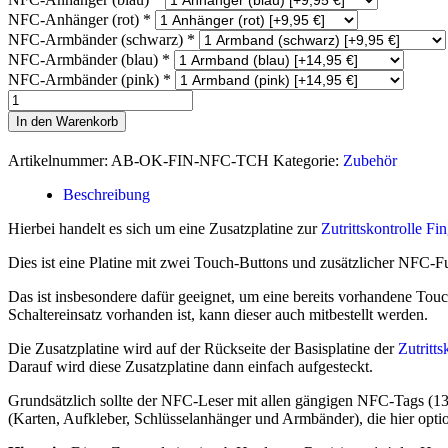
NFC-Anhänger (rot)
*
NFC-Armbänder (schwarz)
*
NFC-Armbänder (blau)
*
NFC-Armbänder (pink)
*
Zutrittskontrolle:
Schaltereinsatz
In den Warenkorb
mit
NFC
Artikelnummer:
AB-OK-FIN-NFC-TCH
Kategorie:
Zubehör
Menge
Beschreibung
Hierbei handelt es sich um eine Zusatzplatine zur
Zutrittskontrolle F
Dies ist eine Platine mit zwei Touch-Buttons und zusätzlicher NFC-Fu
Das ist insbesondere dafür geeignet, um eine bereits vorhandene To
Schaltereinsatz vorhanden ist, kann dieser auch mitbestellt werden.
Die Zusatzplatine wird auf der Rückseite der Basisplatine der
Zutritt
Darauf wird diese Zusatzplatine dann einfach aufgesteckt.
Grundsätzlich sollte der NFC-Leser mit allen gängigen NFC-Tags (13,
(Karten, Aufkleber, Schlüsselanhänger und Armbänder), die hier optio