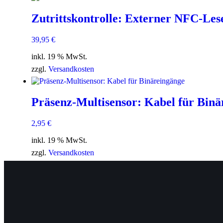
Zutrittskontrolle: Externer NFC-Les
39,95
€
inkl. 19 % MwSt.
zzgl.
Versandkosten
Präsenz-Multisensor: Kabel für Binä
2,95
€
inkl. 19 % MwSt.
zzgl.
Versandkosten