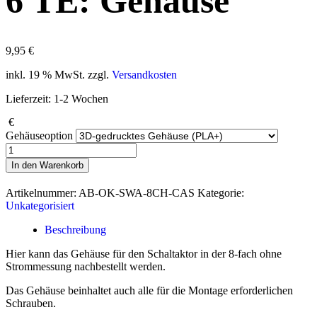
6 TE: Gehäuse
9,95
€
inkl. 19 % MwSt.
zzgl.
Versandkosten
Lieferzeit:
1-2 Wochen
€
Gehäuseoption
Schaltaktor,
8-
In den Warenkorb
fach,
6
Artikelnummer:
AB-OK-SWA-8CH-CAS
Kategorie:
TE:
Unkategorisiert
Gehäuse
Menge
Beschreibung
Hier kann das Gehäuse für den Schaltaktor in der 8-fach ohne
Strommessung nachbestellt werden.
Das Gehäuse beinhaltet auch alle für die Montage erforderlichen
Schrauben.